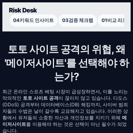
Risk Desk
04
키워드 인사이트
03
검증 체크랩
01
비교 리포트
토토 사이트 공격의 위협, 왜
'메이저사이트'를 선택해야 하
는가?
최근 온라인 스포츠 베팅 시장이 급성장하면서, 이를 노리는
악의적인
토토 사이트 공격
이 끊이지 않고 있습니다. 디도스
(DDoS) 공격부터 데이터베이스(DB) 해킹까지, 사이버 범죄
자들의 수법은 날이 갈수록 교묘해지고 있습니다. 이러한 상
황에서 유저들의 소중한 자산과 개인정보를 지키기 위해
메
이저사이트
를 이용해야 하는 것은 선택이 아닌 필수가 되었
습니다.