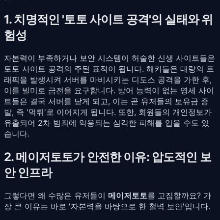
1. 치명적인 '토토 사이트 공격'의 실태와 위
험성
자본력이 부족하거나 보안 시스템이 허술한 신생 사이트들은
토토 사이트 공격의 주된 표적이 됩니다. 해커들은 대량의 트
래픽을 발생시켜 서버를 마비시키는 디도스 공격을 가한 후,
이를 빌미로 금전을 요구합니다. 방어 능력이 없는 영세 사이
트들은 결국 서버를 닫게 되고, 이는 곧 유저들의 보유금 증
발, 즉 '먹튀'로 이어지게 됩니다. 또한, 회원들의 개인정보가
유출되어 2차 범죄에 악용되는 심각한 피해를 입을 수도 있
습니다.
2. 메이저토토가 안전한 이유: 압도적인 보
안 인프라
그렇다면 왜 수많은 유저들이
메이저토토
를 고집할까요? 가
장 큰 이유는 바로 '자본력을 바탕으로 한 철벽 보안'입니다.