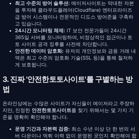
최고 수준의 방어 솔루션:
메이저사이트는 막대한 자본
을 투자해 클라우드플레어(Cloudflare) 엔터프라이즈
급 방어 시스템이나 전문적인 디도스 방어존을 구축하
고 있습니다.
24시간 모니터링 체제:
IT 보안 전문가들이 24시간
365일 서버를 모니터링하여, 비정상적인 접근이나 토
토 사이트 공격 징후를 사전에 차단합니다.
안전한 데이터 암호화:
유저의 개인정보와 금융 거래 내
역은 최고 수준의 암호화 기술(SSL 등)을 통해 철저하
게 보호됩니다.
3. 진짜 '안전한토토사이트'를 구별하는 방
법
온라인상에는 수많은 사이트가 자신들이 메이저라고 주장하
지만, 진정한
안전한토토사이트
를 찾기 위해서는 몇 가지 기
준을 명확히 확인해야 합니다.
운영 기간과 자본력 검증:
최소 수년 이상 단 한 번의 서
버 다운이나 먹튀 이력 없이 운영된 곳인지 확인해야 합