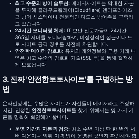
최고 수준의 방어 솔루션:
메이저사이트는 막대한 자본
을 투자해 클라우드플레어(Cloudflare) 엔터프라이즈
급 방어 시스템이나 전문적인 디도스 방어존을 구축하
고 있습니다.
24시간 모니터링 체제:
IT 보안 전문가들이 24시간
365일 서버를 모니터링하여, 비정상적인 접근이나 토
토 사이트 공격 징후를 사전에 차단합니다.
안전한 데이터 암호화:
유저의 개인정보와 금융 거래 내
역은 최고 수준의 암호화 기술(SSL 등)을 통해 철저하
게 보호됩니다.
3. 진짜 '안전한토토사이트'를 구별하는 방
법
온라인상에는 수많은 사이트가 자신들이 메이저라고 주장하
지만, 진정한
안전한토토사이트
를 찾기 위해서는 몇 가지 기
준을 명확히 확인해야 합니다.
운영 기간과 자본력 검증:
최소 수년 이상 단 한 번의 서
버 다운이나 먹튀 이력 없이 운영된 곳인지 확인해야 합