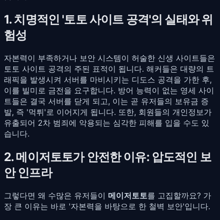
1. 치명적인 '토토 사이트 공격'의 실태와 위
험성
자본력이 부족하거나 보안 시스템이 허술한 신생 사이트들은
토토 사이트 공격의 주된 표적이 됩니다. 해커들은 대량의 트
래픽을 발생시켜 서버를 마비시키는 디도스 공격을 가한 후,
이를 빌미로 금전을 요구합니다. 방어 능력이 없는 영세 사이
트들은 결국 서버를 닫게 되고, 이는 곧 유저들의 보유금 증
발, 즉 '먹튀'로 이어지게 됩니다. 또한, 회원들의 개인정보가
유출되어 2차 범죄에 악용되는 심각한 피해를 입을 수도 있
습니다.
2. 메이저토토가 안전한 이유: 압도적인 보
안 인프라
그렇다면 왜 수많은 유저들이
메이저토토
를 고집할까요? 가
장 큰 이유는 바로 '자본력을 바탕으로 한 철벽 보안'입니다.