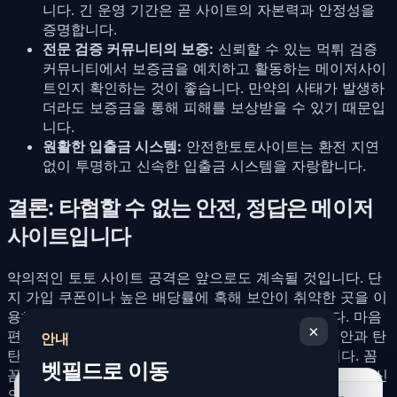
니다. 긴 운영 기간은 곧 사이트의 자본력과 안정성을
증명합니다.
전문 검증 커뮤니티의 보증:
신뢰할 수 있는 먹튀 검증
커뮤니티에서 보증금을 예치하고 활동하는 메이저사이
트인지 확인하는 것이 좋습니다. 만약의 사태가 발생하
더라도 보증금을 통해 피해를 보상받을 수 있기 때문입
니다.
원활한 입출금 시스템:
안전한토토사이트는 환전 지연
없이 투명하고 신속한 입출금 시스템을 자랑합니다.
결론: 타협할 수 없는 안전, 정답은 메이저
사이트입니다
악의적인 토토 사이트 공격은 앞으로도 계속될 것입니다. 단
지 가입 쿠폰이나 높은 배당률에 혹해 보안이 취약한 곳을 이
용하는 것은 시한폭탄을 안고 베팅하는 것과 같습니다. 마음
×
편히 스포츠 베팅과 게임을 즐기고 싶다면, 철저한 보안과 탄
안내
탄한 자본력을 갖춘
메이저토토
를 선택하시길 바랍니다. 꼼
벳필드로 이동
꼼한 검증을 통해
안전한토토사이트
에 안착하는 것만이 당신
키
의 즐거움과 자산을 동시에 지키는 유일한 방법입니다.