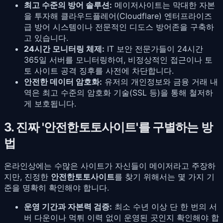
최고 수준의 방어 솔루션:
메이저사이트는 막대한 자본
을 투자해 클라우드플레어(Cloudflare) 엔터프라이즈
급 방어 시스템이나 전문적인 디도스 방어존을 구축하
고 있습니다.
24시간 모니터링 체제:
IT 보안 전문가들이 24시간
365일 서버를 모니터링하여, 비정상적인 접근이나 토
토 사이트 공격 징후를 사전에 차단합니다.
안전한 데이터 암호화:
유저의 개인정보와 금융 거래 내
역은 최고 수준의 암호화 기술(SSL 등)을 통해 철저하
게 보호됩니다.
3. 진짜 '안전한토토사이트'를 구별하는 방
법
온라인상에는 수많은 사이트가 자신들이 메이저라고 주장하
지만, 진정한
안전한토토사이트
를 찾기 위해서는 몇 가지 기
준을 명확히 확인해야 합니다.
운영 기간과 자본력 검증:
최소 수년 이상 단 한 번의 서
버 다운이나 먹튀 이력 없이 운영된 곳인지 확인해야 합